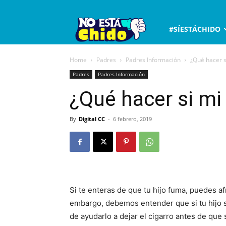
No
#SÍESTÁCHIDO
está
Home
Padres
Padres Información
¿Qué hacer s
Padres
Padres Información
chido
¿Qué hacer si mi
By
Digital CC
-
6 febrero, 2019
Si te enteras de que tu hijo fuma, puedes a
embargo, debemos entender que si tu hijo s
de ayudarlo a dejar el cigarro antes de que 