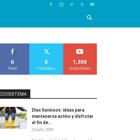
0
0
1,300
Fans
Followers
Subscribers
ECOSISTEMA
Días lluviosos: ideas para
mantenerse activo y disfrutar
el fin de...
23 julio, 2026