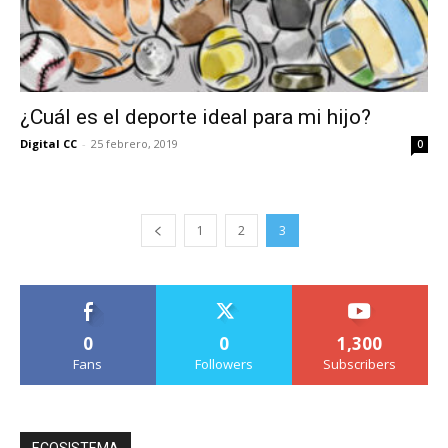
¿Cuál es el deporte ideal para mi hijo?
Digital CC
-
25 febrero, 2019
0
1
2
3
0
0
1,300
Fans
Followers
Subscribers
ECOSISTEMA