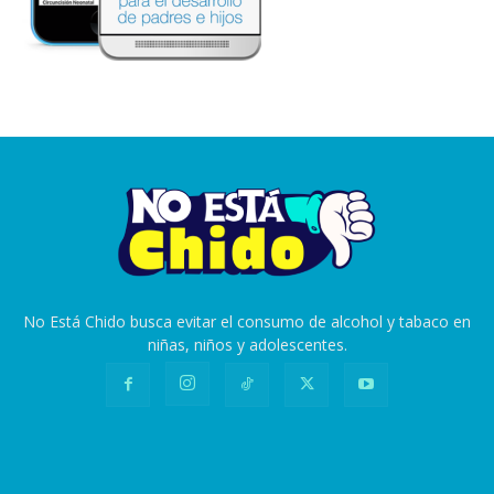
No Está Chido busca evitar el consumo de alcohol y tabaco en
niñas, niños y adolescentes.