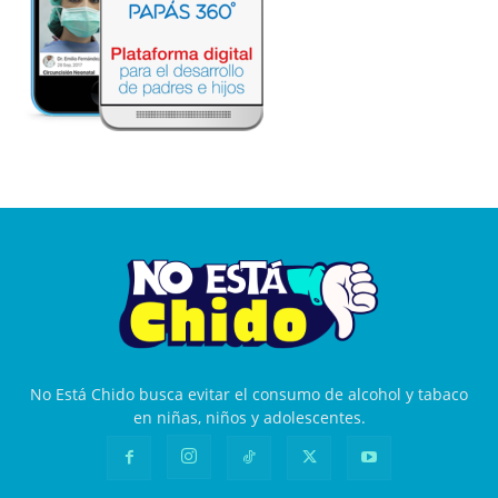
No Está Chido busca evitar el consumo de alcohol y tabaco
en niñas, niños y adolescentes.