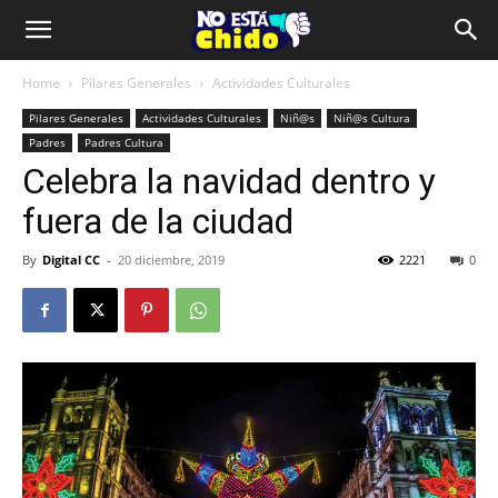
Home
Pilares Generales
Actividades Culturales
Pilares Generales
Actividades Culturales
Niñ@s
Niñ@s Cultura
Padres
Padres Cultura
Celebra la navidad dentro y
fuera de la ciudad
By
Digital CC
-
20 diciembre, 2019
2221
0