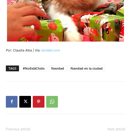
Por: Claudia Alba | Vía:
dondeir.com
TAGS
#NoEstáChido
Navidad
Navidad en la ciudad
Previous article
Next article