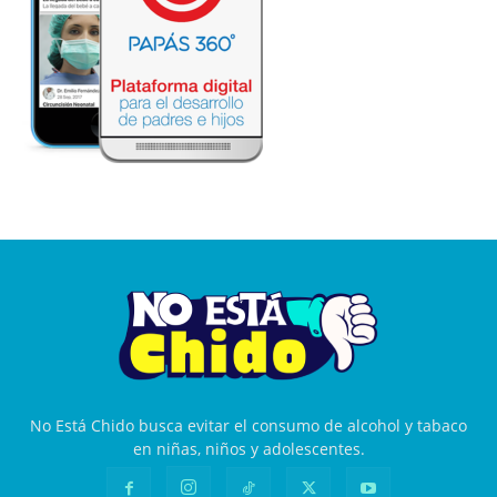
No Está Chido busca evitar el consumo de alcohol y tabaco
en niñas, niños y adolescentes.