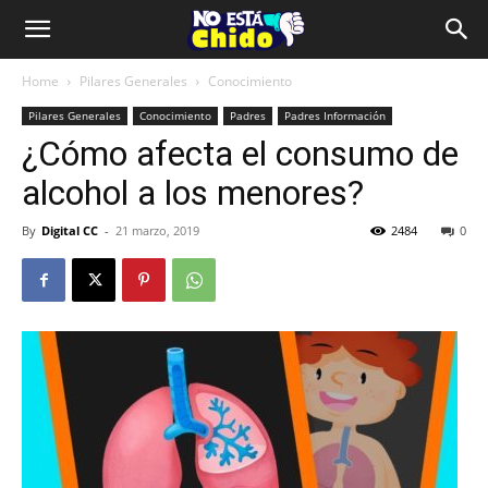
Home
Pilares Generales
Conocimiento
Pilares Generales
Conocimiento
Padres
Padres Información
¿Cómo afecta el consumo de
alcohol a los menores?
By
Digital CC
-
21 marzo, 2019
2484
0